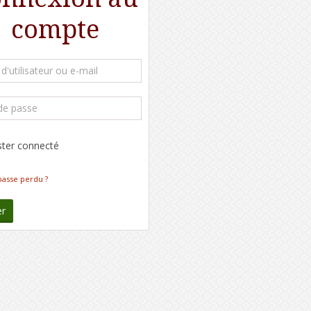
compte
ster connecté
passe perdu ?
er