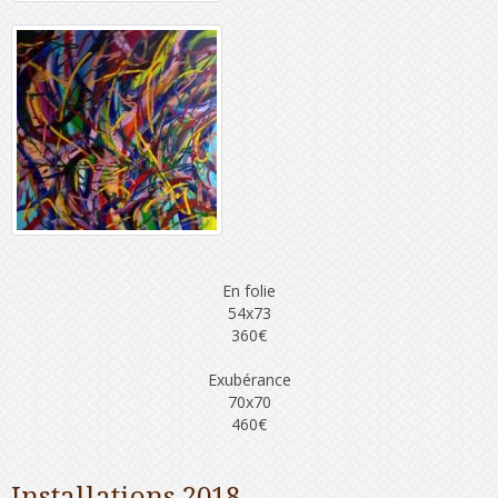
En folie
54x73
360€
Exubérance
70x70
460€
Installations 2018