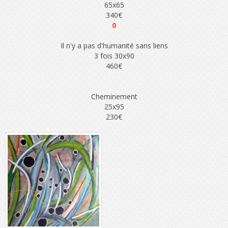
65x65
340€
0
Il n'y a pas d'humanité sans liens
3 fois 30x90
460€
Cheminement
25x95
230€