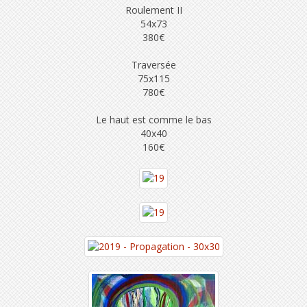
Roulement II
54x73
380€
Traversée
75x115
780€
Le haut est comme le bas
40x40
160€