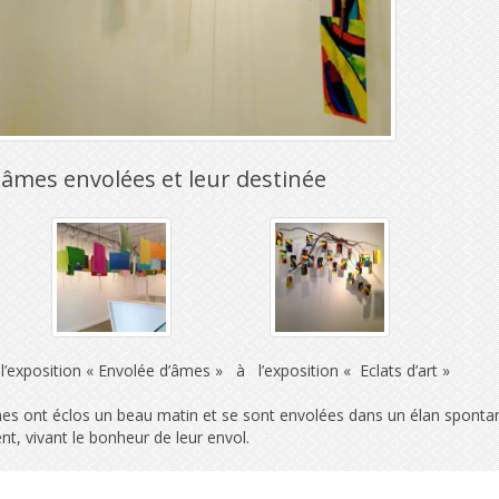
âmes envolées et leur destinée
xposition « Envolée d’âmes » à l’exposition « Eclats d’art »
s ont éclos un beau matin et se sont envolées dans un élan spontané de
nt, vivant le bonheur de leur envol.
 encore, elles se sont cachées des regards, acceptant de se dévoiler 