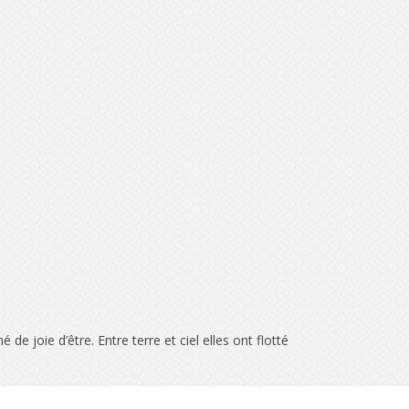
 joie d’être. Entre terre et ciel elles ont flotté
aux seuls passants qui, intrigués par leur présence