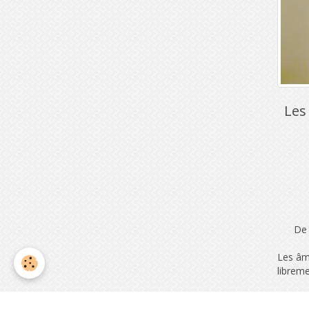
Les 
De l’e
Les âme
libreme
Timides