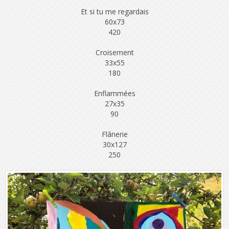
Et si tu me regardais
60x73
420
Croisement
33x55
180
Enflammées
27x35
90
Flânerie
30x127
250