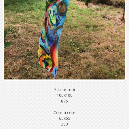
Eclaire-moi
100x100
875
Côte à côte
65x65
380