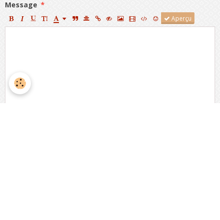
Message
Aperçu
Anti-spam
CLIQUEZ POUR VALIDER
IconCaptcha ©
Ajouter