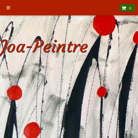
0
Joa-Peintre