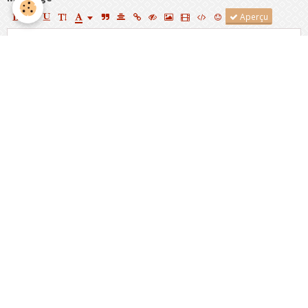
Aperçu
Anti-spam
CLIQUEZ POUR VALIDER
IconCaptcha ©
Ajouter