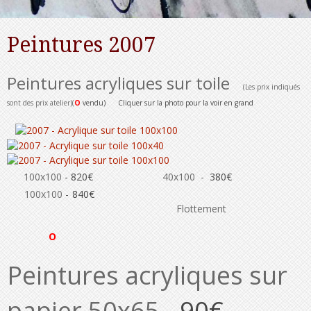
Peintures 2007
Peintures acryliques sur toile
(Les prix indiqués
sont des prix atelier)(
O
vendu) Cliquer sur la photo pour la voir en grand
100x100
- 8
20€
40x100
-
380€
100x100
-
840€
Flottement
O
Peintures acryliques sur
papier 50x65 -
90€