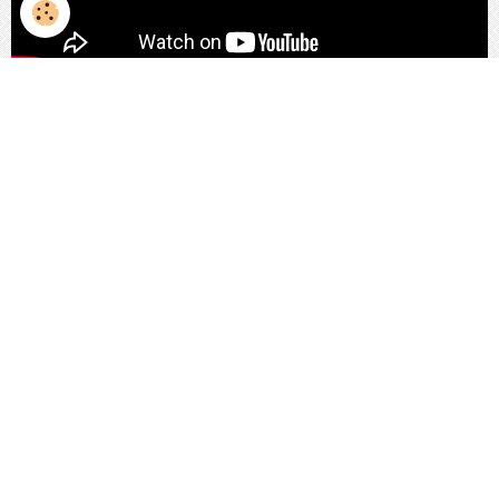
Partager
Facebook
Twitter
Email
Ajouter un commentaire
Nom
E-mail
Site Internet
Message