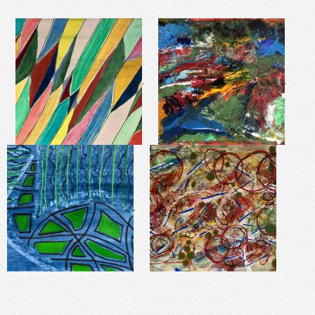
.
.
.