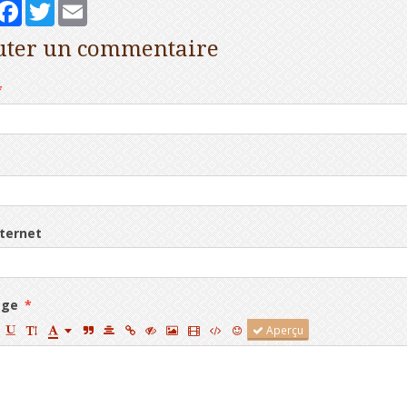
artager
Facebook
Twitter
Email
uter un commentaire
nternet
age
Aperçu