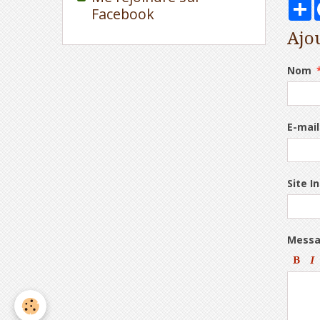
P
Facebook
Ajo
Nom
E-mail
Site I
Mess