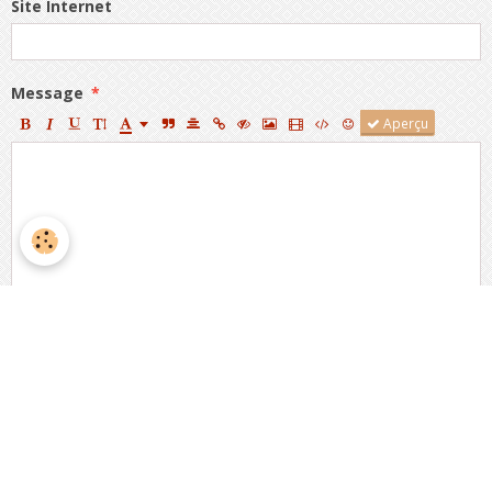
Site Internet
Message
Aperçu
Anti-spam
CLIQUEZ POUR VALIDER
IconCaptcha ©