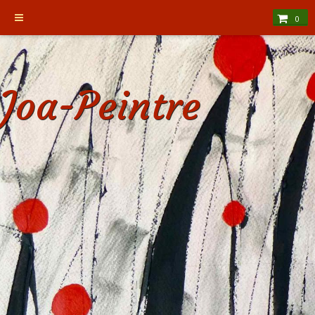
0
Joa-Peintre